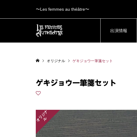
〜Les femmes au théâtre〜
出演情報
オリジナル
ゲキジョウ一筆箋セット
ゲキジョウ一筆箋セット
オ
リ
ジ
ナ
ル