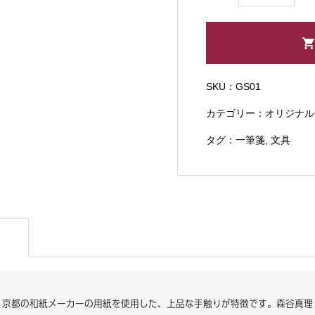
キ
ジ
ョ
ウ
一
SKU：
GS01
筆
カテゴリー：
オリジナル
箋
セ
タグ：
一筆箋
,
文具
ッ
ト
個
。京都の和紙メーカーの用紙を使用した、上品な手触りが特徴です。森谷真理