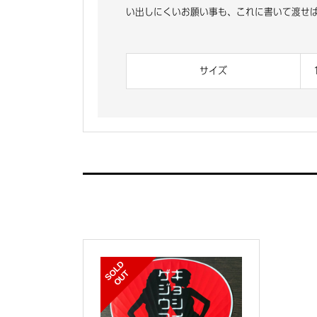
い出しにくいお願い事も、これに書いて渡せ
サイズ
S
L
D
O
U
O
T