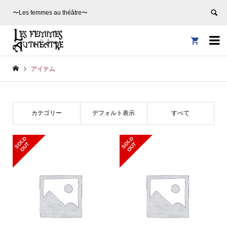
〜Les femmes au théâtre〜


アイテム
カテゴリー
デフォルト表示
すべて
S
L
D
O
U
S
L
D
O
U
O
T
O
T