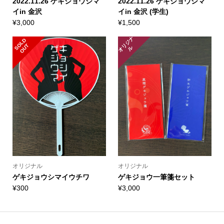
2022.11.26 ゲキジョウシマ
2022.11.26 ゲキジョウシマ
イin 金沢
イin 金沢 (学生)
¥
3,000
¥
1,500
オ
リ
ジ
ナ
S
L
D
O
U
O
T
ル
オリジナル
オリジナル
ゲキジョウシマイウチワ
ゲキジョウ一筆箋セット
¥
300
¥
3,000