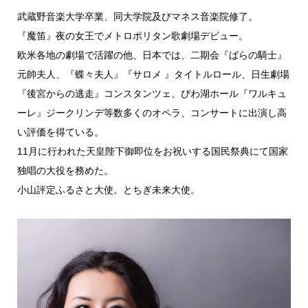
武蔵野音楽大学卒業、同大学院及びマネス音楽院修了。
『魔笛』夜の女王でメトロポリタン歌劇場デビュー。
欧米各地の劇場で活躍の他、日本では、二期会『ばらの騎士』
元帥夫人、『蝶々夫人』『サロメ 』タイトルロール、日生劇場
『後宮からの逃走』コンスタンツェ、びわ湖ホール『ワルキュ
ーレ』ジークリンデ等数多くのオペラ、コンサートに出演し高
い評価を得ている。
11月に行われた天皇陛下御即位をお祝いする国民祭典にて国家
独唱の大役を務めた。
小山評定ふるさと大使。とちぎ未来大使。