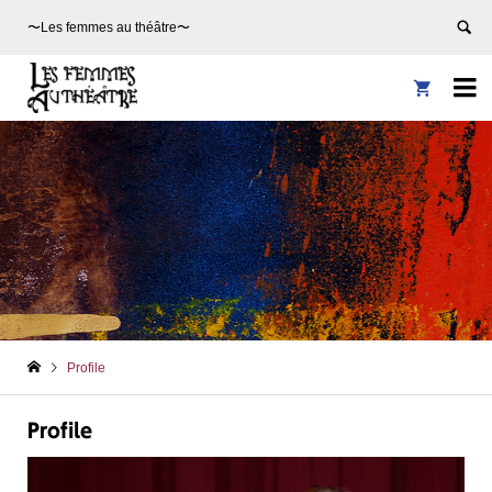
〜Les femmes au théâtre〜


Profile
Profile