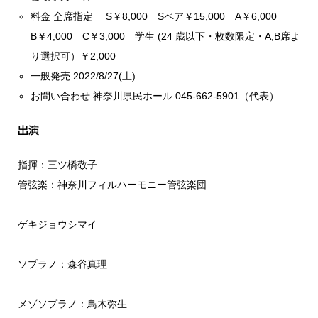
料金 全席指定 S￥8,000 Sペア￥15,000 A￥6,000
B￥4,000 C￥3,000 学生 (24 歳以下・枚数限定・A,B席よ
り選択可）￥2,000
一般発売 2022/8/27(土)
お問い合わせ 神奈川県民ホール 045-662-5901（代表）
出演
指揮：三ツ橋敬子
管弦楽：神奈川フィルハーモニー管弦楽団
ゲキジョウシマイ
ソプラノ：森谷真理
メゾソプラノ：鳥木弥生